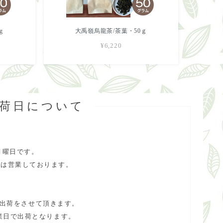
g
大禹嶺烏龍茶/茶葉・50ｇ
¥6,220
出荷日について
月曜日です。
合は営業しております。
で出荷をさせて頂きます。
業日で出荷となります。