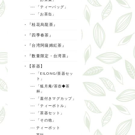
--- 「ティーバッグ」
--- 「お茶缶」
・『桂花烏龍茶』
・『四季春茶』
・『台湾阿薩姆紅茶』
・『数量限定・台湾茶』
・【茶器】
--- 「EILONG/茶器セッ
ト」
--- 「狐月庵/茶壺◆茶
杯」
--- 「蓋付きマグカップ」
--- 「ティーボトル」
--- 「茶器セット」
--- 「その他」
--- ティーポット
--- 茶玩