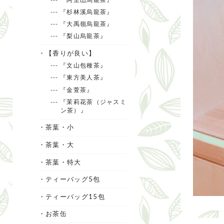
--- 『杉林溪烏龍茶』
--- 『大禹嶺烏龍茶』
--- 『梨山烏龍茶』
・【香りが良い】
--- 『文山包種茶』
--- 『東方美人茶』
--- 『金萱茶』
--- 『茉莉花茶（ジャスミ
ン茶）』
・茶葉・小
・茶葉・大
・茶葉・特大
・ティーバッグ5包
・ティーバッグ15包
・お茶缶