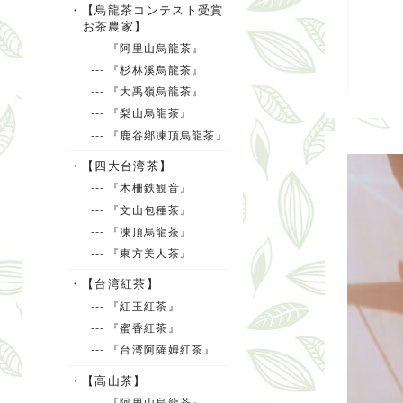
・【烏龍茶コンテスト受賞
お茶農家】
--- 『阿里山烏龍茶』
--- 『杉林溪烏龍茶』
--- 『大禹嶺烏龍茶』
--- 『梨山烏龍茶』
--- 『鹿谷鄕凍頂烏龍茶』
・【四大台湾茶】
--- 『木柵鉄観音』
--- 『文山包種茶』
--- 『凍頂烏龍茶』
--- 『東方美人茶』
・【台湾紅茶】
--- 『紅玉紅茶』
--- 『蜜香紅茶』
--- 『台湾阿薩姆紅茶』
・【高山茶】
--- 『阿里山烏龍茶』