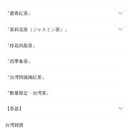
『蜜香紅茶』
『茉莉花茶（ジャスミン茶）』
『桂花烏龍茶』
『四季春茶』
『台湾阿薩姆紅茶』
『数量限定・台湾茶』
【茶器】
台湾雑貨