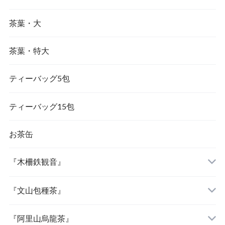
茶葉・大
『大禹嶺烏龍茶』
『東方美人茶』
茶葉・特大
『梨山烏龍茶』
『金萱茶』
ティーバッグ5包
『茉莉花茶（ジャスミン茶）』
ティーバッグ15包
お茶缶
『木柵鉄観音』
『文山包種茶』
『阿里山烏龍茶』