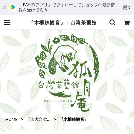
「PAY IDアプリ」でフォローしてショップの最新情
開く
報を受け取ろう
『木柵鉄観音』 | 台湾茶藝館 台湾茶カフェ 狐月庵
HOME
【四大台湾茶】
『木柵鉄観音』