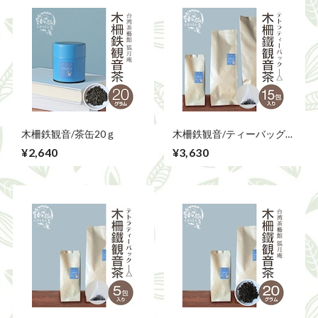
木柵鉄観音/茶缶20ｇ
木柵鉄観音/ティーバッグ
15包
¥2,640
¥3,630