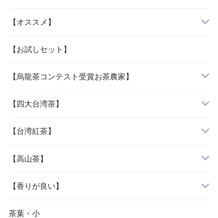
【オススメ】
「当店人気の四種」
【お試しセット】
【烏龍茶コンテスト受賞お茶農家】
「女性に人気の三種」
『阿里山烏龍茶』
【四大台湾茶】
『杉林溪烏龍茶』
『木柵鉄観音』
【台湾紅茶】
『大禹嶺烏龍茶』
『文山包種茶』
『紅玉紅茶』
【高山茶】
『梨山烏龍茶』
『凍頂烏龍茶』
『蜜香紅茶』
『阿里山烏龍茶』
【香りが良い】
『鹿谷鄕凍頂烏龍茶』
『東方美人茶』
『杉林溪烏龍茶』
『文山包種茶』
茶葉・小