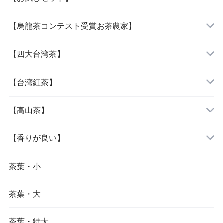
【烏龍茶コンテスト受賞お茶農家】
「女性に人気の三種」
『阿里山烏龍茶』
【四大台湾茶】
『杉林溪烏龍茶』
『木柵鉄観音』
【台湾紅茶】
『大禹嶺烏龍茶』
『文山包種茶』
『紅玉紅茶』
【高山茶】
『梨山烏龍茶』
『凍頂烏龍茶』
『蜜香紅茶』
『阿里山烏龍茶』
【香りが良い】
『鹿谷鄕凍頂烏龍茶』
『東方美人茶』
『杉林溪烏龍茶』
『文山包種茶』
茶葉・小
茶葉・大
『大禹嶺烏龍茶』
『東方美人茶』
茶葉・特大
『梨山烏龍茶』
『金萱茶』