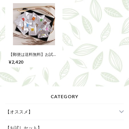
【郵便は送料無料】お試し
セット/台湾茶全16種類
¥2,420
CATEGORY
【オススメ】
「当店人気の四種」
【お試しセット】