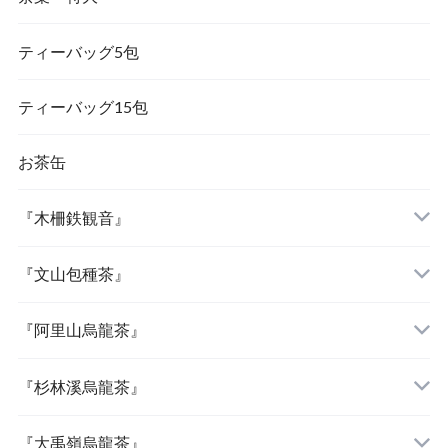
ティーバッグ5包
『茉莉花茶（ジャスミン茶）』
ティーバッグ15包
お茶缶
『木柵鉄観音』
『文山包種茶』
『阿里山烏龍茶』
『杉林溪烏龍茶』
『大禹嶺烏龍茶』