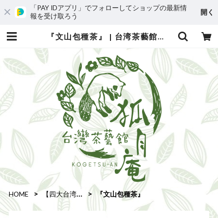
「PAY IDアプリ」でフォローしてショップの最新情
開く
報を受け取ろう
『文山包種茶』 | 台湾茶藝館 台湾茶カフェ 狐月庵
HOME
【四大台湾茶】
『文山包種茶』