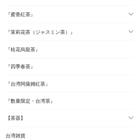
『蜜香紅茶』
『茉莉花茶（ジャスミン茶）』
『桂花烏龍茶』
『四季春茶』
『台湾阿薩姆紅茶』
『数量限定・台湾茶』
【茶器】
台湾雑貨