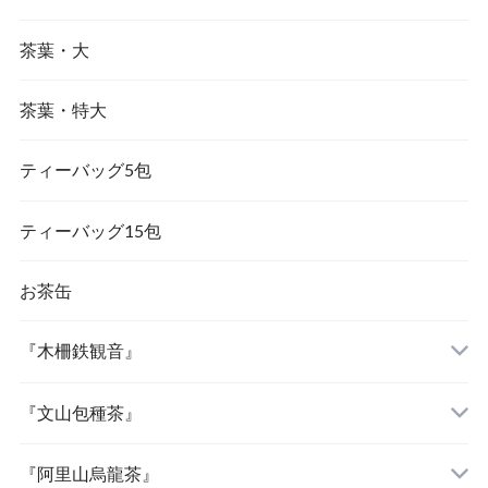
茶葉・大
『大禹嶺烏龍茶』
『東方美人茶』
茶葉・特大
『梨山烏龍茶』
『金萱茶』
ティーバッグ5包
『茉莉花茶（ジャスミン茶）』
ティーバッグ15包
お茶缶
『木柵鉄観音』
『文山包種茶』
『阿里山烏龍茶』