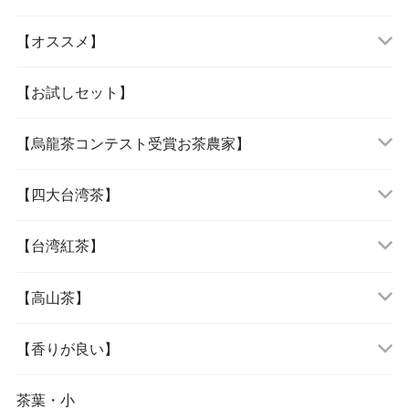
【オススメ】
「当店人気の四種」
【お試しセット】
【烏龍茶コンテスト受賞お茶農家】
「女性に人気の三種」
『阿里山烏龍茶』
【四大台湾茶】
『杉林溪烏龍茶』
『木柵鉄観音』
【台湾紅茶】
『大禹嶺烏龍茶』
『文山包種茶』
『紅玉紅茶』
【高山茶】
『梨山烏龍茶』
『凍頂烏龍茶』
『蜜香紅茶』
『阿里山烏龍茶』
【香りが良い】
『鹿谷鄕凍頂烏龍茶』
『東方美人茶』
『杉林溪烏龍茶』
『文山包種茶』
茶葉・小