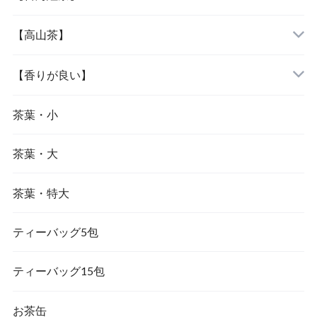
『大禹嶺烏龍茶』
『文山包種茶』
『紅玉紅茶』
【高山茶】
『梨山烏龍茶』
『凍頂烏龍茶』
『蜜香紅茶』
『阿里山烏龍茶』
【香りが良い】
『鹿谷鄕凍頂烏龍茶』
『東方美人茶』
『杉林溪烏龍茶』
『文山包種茶』
茶葉・小
茶葉・大
『大禹嶺烏龍茶』
『東方美人茶』
茶葉・特大
『梨山烏龍茶』
『金萱茶』
ティーバッグ5包
『茉莉花茶（ジャスミン茶）』
ティーバッグ15包
お茶缶