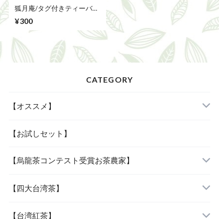
狐月庵/タグ付きティーバッ
ク【10枚入】
¥300
CATEGORY
【オススメ】
「当店人気の四種」
【お試しセット】
【烏龍茶コンテスト受賞お茶農家】
「女性に人気の三種」
『阿里山烏龍茶』
【四大台湾茶】
『杉林溪烏龍茶』
『木柵鉄観音』
【台湾紅茶】