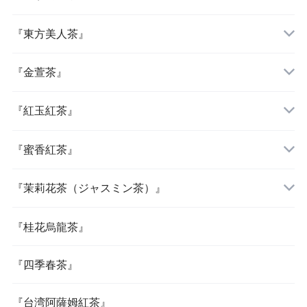
『東方美人茶』
『金萱茶』
『紅玉紅茶』
『蜜香紅茶』
『茉莉花茶（ジャスミン茶）』
『桂花烏龍茶』
『四季春茶』
『台湾阿薩姆紅茶』