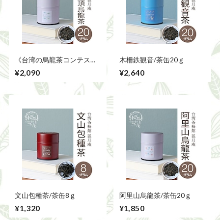
《台湾の烏龍茶コンテスト
木柵鉄観音/茶缶20ｇ
受賞》鹿谷鄕凍頂烏龍茶/茶
¥2,090
¥2,640
缶20ｇ
文山包種茶/茶缶8ｇ
阿里山烏龍茶/茶缶20ｇ
¥1,320
¥1,850