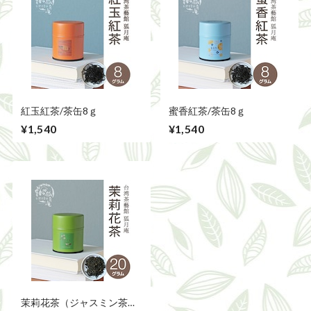
紅玉紅茶/茶缶8ｇ
蜜香紅茶/茶缶8ｇ
¥1,540
¥1,540
茉莉花茶（ジャスミン茶）/