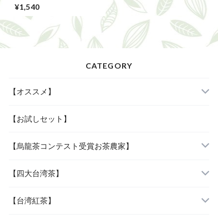
茶缶20ｇ
¥1,540
CATEGORY
【オススメ】
「当店人気の四種」
【お試しセット】
【烏龍茶コンテスト受賞お茶農家】
「女性に人気の三種」
『阿里山烏龍茶』
【四大台湾茶】
『杉林溪烏龍茶』
『木柵鉄観音』
【台湾紅茶】