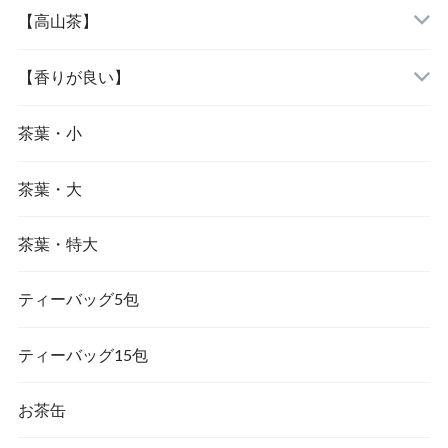
『大禹嶺烏龍茶』
『文山包種茶』
『紅玉紅茶』
【高山茶】
『梨山烏龍茶』
『凍頂烏龍茶』
『蜜香紅茶』
『阿里山烏龍茶』
【香りが良い】
『鹿谷鄕凍頂烏龍茶』
『東方美人茶』
『杉林溪烏龍茶』
『文山包種茶』
茶葉・小
茶葉・大
『大禹嶺烏龍茶』
『東方美人茶』
茶葉・特大
『梨山烏龍茶』
『金萱茶』
ティーバッグ5包
『茉莉花茶（ジャスミン茶）』
ティーバッグ15包
お茶缶