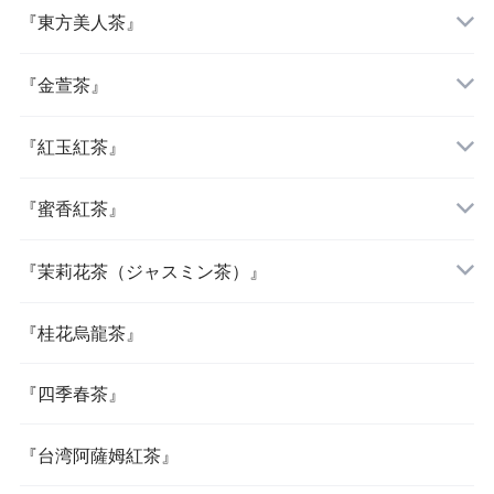
『東方美人茶』
『金萱茶』
『紅玉紅茶』
『蜜香紅茶』
『茉莉花茶（ジャスミン茶）』
『桂花烏龍茶』
『四季春茶』
『台湾阿薩姆紅茶』