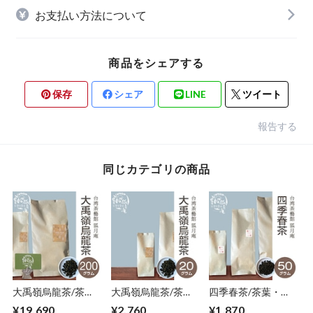
お支払い方法について
商品をシェアする
保存
シェア
LINE
ツイート
報告する
同じカテゴリの商品
大禹嶺烏龍茶/茶
大禹嶺烏龍茶/茶
四季春茶/茶葉・５0
葉・200ｇ
葉・20g
ｇ
¥19,690
¥2,760
¥1,870