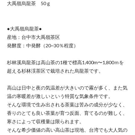
大禹嶺烏龍茶 50ｇ
●大禹嶺烏龍茶●
産地：台中市大禹嶺茶区
発酵度：中発酵（20~30％程度）
杉林溪烏龍茶は高山茶の1種で標高1,400m〜1,800ｍを
超える杉林渓茶区で栽培された烏龍茶です。
高山は日中と夜の気温差が大きいので霧が多く、また気
温の寒暖差が激しいという特質な気象条件です。
そんな環境で生み出される茶葉は苦みの成分が少なく、
香りのとても良い茶葉が育つ反面、育てるのが難しく、
寒さによって収穫量は限られます。
そんな希少価値の高い高山茶は現地、台湾でも大人気の