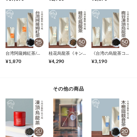
台湾阿薩姆紅茶/茶
桂花烏龍茶《キンモ
《台湾の烏龍茶コン
葉・25 g
クセイ》/茶葉
テスト受賞》鹿谷鄕
¥1,870
¥4,290
¥3,190
50g
凍頂烏龍茶/茶葉・
50ｇ
その他の商品