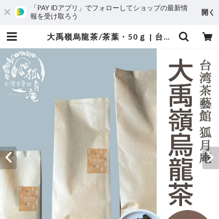
「PAY IDアプリ」でフォローしてショップの最新情
開く
報を受け取ろう
大禹嶺烏龍茶/茶葉・50ｇ | 台湾茶藝館 台湾茶カフェ 狐月庵