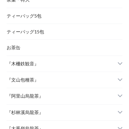
ティーバッグ5包
『茉莉花茶（ジャスミン茶）』
ティーバッグ15包
お茶缶
『木柵鉄観音』
『文山包種茶』
『阿里山烏龍茶』
『杉林溪烏龍茶』
『大禹嶺烏龍茶』