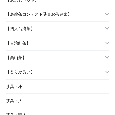
【烏龍茶コンテスト受賞お茶農家】
「女性に人気の三種」
『阿里山烏龍茶』
【四大台湾茶】
『杉林溪烏龍茶』
『木柵鉄観音』
【台湾紅茶】
『大禹嶺烏龍茶』
『文山包種茶』
『紅玉紅茶』
【高山茶】
『梨山烏龍茶』
『凍頂烏龍茶』
『蜜香紅茶』
『阿里山烏龍茶』
【香りが良い】
『鹿谷鄕凍頂烏龍茶』
『東方美人茶』
『杉林溪烏龍茶』
『文山包種茶』
茶葉・小
茶葉・大
『大禹嶺烏龍茶』
『東方美人茶』
茶葉・特大
『梨山烏龍茶』
『金萱茶』