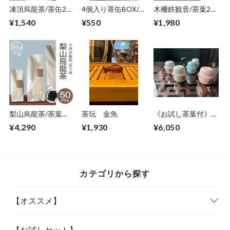
凍頂烏龍茶/茶缶20
4個入り茶缶BOX/ケ
木柵鉄観音/茶葉20
ｇ
ースのみ
ｇ
¥1,540
¥550
¥1,980
梨山烏龍茶/茶葉・
茶玩 金魚
《お試し茶葉付》
50ｇ
EILONG/茶器セット
¥4,290
¥1,930
¥6,050
【各色】
カテゴリから探す
【オススメ】
「当店人気の四種」
【お試しセット】