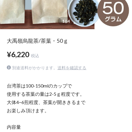
1
| 4
大禹嶺烏龍茶/茶葉・50ｇ
¥6,220
税込
別途送料がかかります。
送料を確認する
台湾茶は100-150mlのカップで
使用する茶葉の量は2-5ｇ程度です。
大体4~6煎程度、茶葉が開ききるまで
お楽しみ頂けます。
内容量