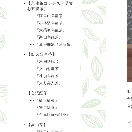
・【烏龍茶コンテスト受賞
お茶農家】
--- 『阿里山烏龍茶』
--- 『杉林溪烏龍茶』
--- 『大禹嶺烏龍茶』
--- 『梨山烏龍茶』
--- 『鹿谷鄕凍頂烏龍茶』
・【四大台湾茶】
--- 『木柵鉄観音』
--- 『文山包種茶』
--- 『凍頂烏龍茶』
--- 『東方美人茶』
狐
・【台湾紅茶】
台
--- 『紅玉紅茶』
台
--- 『蜜香紅茶』
--- 『台湾阿薩姆紅茶』
ち
・【高山茶】
--- 『阿里山烏龍茶』