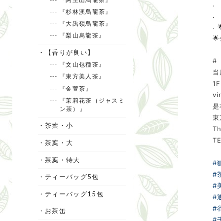
.
--- 『杉林溪烏龍茶』
.
--- 『大禹嶺烏龍茶』
. 
--- 『梨山烏龍茶』

・【香りが良い】
#
--- 『文山包種茶』
当
--- 『東方美人茶』
1
--- 『金萱茶』
v
--- 『茉莉花茶（ジャスミ
是
ン茶）』
東
・茶葉・小
Th
TE
・茶葉・大
・茶葉・特大
#
#
・ティーバッグ5包
#
・ティーバッグ15包
#
#
・お茶缶
#