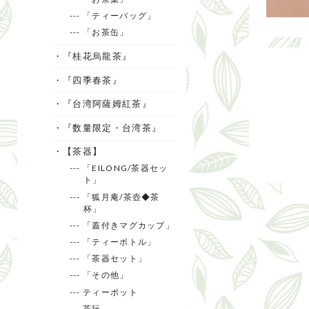
--- 「ティーバッグ」
--- 「お茶缶」
・『桂花烏龍茶』
・『四季春茶』
・『台湾阿薩姆紅茶』
・『数量限定・台湾茶』
・【茶器】
--- 「EILONG/茶器セッ
ト」
--- 「狐月庵/茶壺◆茶
杯」
--- 「蓋付きマグカップ」
--- 「ティーボトル」
--- 「茶器セット」
--- 「その他」
--- ティーポット
--- 茶玩