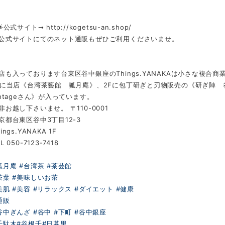
🌟公式サイト➞ http://kogetsu-an.shop/
公式サイトにてのネット通販もぜひご利用くださいませ。
店も入っております台東区谷中銀座のThings.YANAKAは小さな複合商
Fに当店《台湾茶藝館 狐月庵》、2Fに包丁研ぎと刃物販売の《研ぎ陣 谷
intageさん》が入っています。
非お越し下さいませ。 〒110-0001
京都台東区谷中3丁目12-3
ings.YANAKA 1F
L 050-7123-7418
狐月庵
#台湾茶
#茶芸館
茶葉
#美味しいお茶
美肌
#美容
#リラックス
#ダイエット
#健康
通販
谷中ぎんざ
#谷中
#下町
#谷中銀座
千駄木
#谷根千
#日暮里