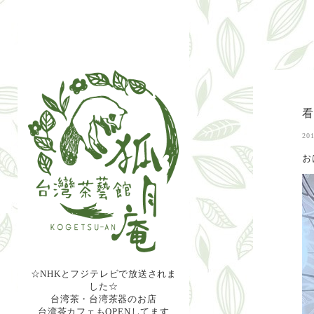
201
お
☆NHKとフジテレビで放送されま
した☆
台湾茶・台湾茶器のお店
台湾茶カフェもOPENしてます