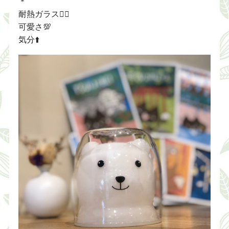
＊
耐熱ガラス🙆‍♀️
可愛さ💯
気分⬆️