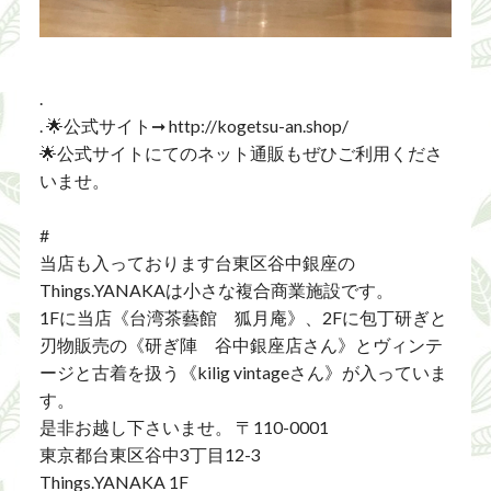
.
. 🌟公式サイト➞ http://kogetsu-an.shop/
🌟公式サイトにてのネット通販もぜひご利用くださ
いませ。
#
当店も入っております台東区谷中銀座の
Things.YANAKAは小さな複合商業施設です。
1Fに当店《台湾茶藝館 狐月庵》、2Fに包丁研ぎと
刃物販売の《研ぎ陣 谷中銀座店さん》とヴィンテ
ージと古着を扱う《kilig vintageさん》が入っていま
す。
是非お越し下さいませ。 〒110-0001
東京都台東区谷中3丁目12-3
Things.YANAKA 1F