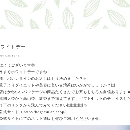
ホワイトデー
9/03/08 17:10
はようございます🌞
うすぐホワイトデーですね！
様、バレンタインのお返しはもう決めました？✨
菓子よりダイエットや美容に良い台湾茶はいかがでしょうか？🙌
店はかわいいパッケージの商品たくさんでお茶ももちろん自信あります
湾四大茶から高山茶、紅茶まで揃えてますしギフトセットのチョイスもた
ひ下のリンクから飛んでみてください🙌🙌🙌🙌 ✨
公式サイト➞ http://kogetsu-an.shop/
公式サイトにてのネット通販もぜひご利用くださいませ。