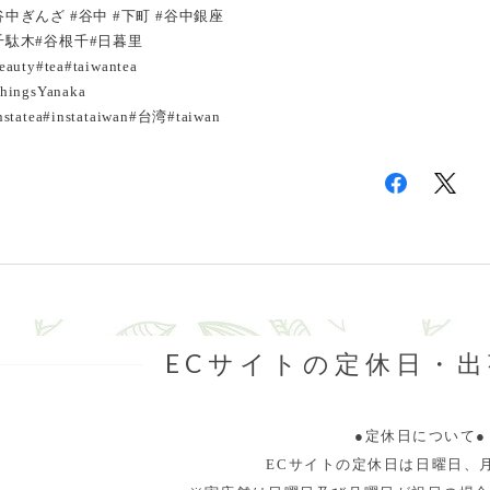
谷中ぎんざ #谷中 #下町 #谷中銀座
千駄木#谷根千#日暮里
eauty#tea#taiwantea
hingsYanaka
nstatea#instataiwan#台湾#taiwan
ECサイトの定休日・
●定休日について●
ECサイトの定休日は日曜日、