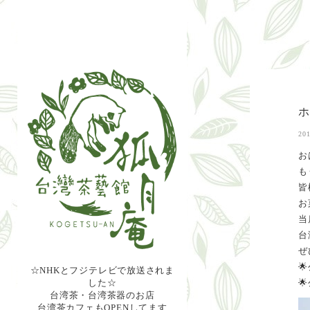
201
お
も
皆
お
当
台
ぜ
🌟
☆NHKとフジテレビで放送されま
した☆

台湾茶・台湾茶器のお店
台湾茶カフェもOPENしてます