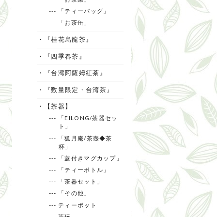
--- 「ティーバッグ」
--- 「お茶缶」
・『桂花烏龍茶』
・『四季春茶』
・『台湾阿薩姆紅茶』
・『数量限定・台湾茶』
・【茶器】
--- 「EILONG/茶器セッ
ト」
--- 「狐月庵/茶壺◆茶
杯」
--- 「蓋付きマグカップ」
--- 「ティーボトル」
--- 「茶器セット」
--- 「その他」
--- ティーポット
--- 茶玩