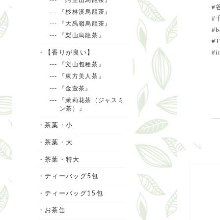
#
--- 『杉林溪烏龍茶』
#
--- 『大禹嶺烏龍茶』
#b
--- 『梨山烏龍茶』
#T
・【香りが良い】
#i
--- 『文山包種茶』
--- 『東方美人茶』
--- 『金萱茶』
--- 『茉莉花茶（ジャスミ
ン茶）』
・茶葉・小
・茶葉・大
・茶葉・特大
・ティーバッグ5包
・ティーバッグ15包
・お茶缶