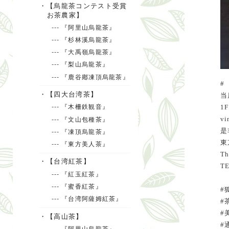
・【烏龍茶コンテスト受賞
お茶農家】
--- 『阿里山烏龍茶』
--- 『杉林溪烏龍茶』
--- 『大禹嶺烏龍茶』
--- 『梨山烏龍茶』
--- 『鹿谷鄕凍頂烏龍茶』
#
・【四大台湾茶】
当
--- 『木柵鉄観音』
1
v
--- 『文山包種茶』
是
--- 『凍頂烏龍茶』
東
--- 『東方美人茶』
Th
・【台湾紅茶】
TE
--- 『紅玉紅茶』
--- 『蜜香紅茶』
#
--- 『台湾阿薩姆紅茶』
#
#
・【高山茶】
#
--- 『阿里山烏龍茶』