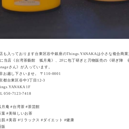
店も入っております台東区谷中銀座のThings.YANAKAは小さな複合商
Fに当店《台湾茶藝館 狐月庵》、2Fに包丁研ぎと刃物販売の《研ぎ陣 谷
intageさん》が入っています。
非お越し下さいませ。 〒110-0001
京都台東区谷中3丁目12-3
ings.YANAKA 1F
L 050-7123-7418
狐月庵 #台湾茶 #茶芸館
茶葉 #美味しいお茶
美肌 #美容 #リラックス #ダイエット #健康
通販