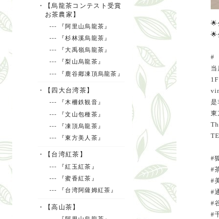
・【烏龍茶コンテスト受賞
お茶農家】
🌟
--- 『阿里山烏龍茶』

--- 『杉林溪烏龍茶』
--- 『大禹嶺烏龍茶』
#
--- 『梨山烏龍茶』
当
--- 『鹿谷鄕凍頂烏龍茶』
1
・【四大台湾茶】
v
是
--- 『木柵鉄観音』
東
--- 『文山包種茶』
Th
--- 『凍頂烏龍茶』
TE
--- 『東方美人茶』
・【台湾紅茶】
#
--- 『紅玉紅茶』
#
--- 『蜜香紅茶』
#
--- 『台湾阿薩姆紅茶』
#
#
・【高山茶】
#
--- 『阿里山烏龍茶』