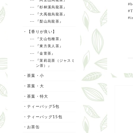
#b
--- 『杉林溪烏龍茶』
#T
--- 『大禹嶺烏龍茶』
#i
--- 『梨山烏龍茶』
・【香りが良い】
--- 『文山包種茶』
--- 『東方美人茶』
--- 『金萱茶』
--- 『茉莉花茶（ジャスミ
ン茶）』
・茶葉・小
・茶葉・大
・茶葉・特大
・ティーバッグ5包
・ティーバッグ15包
・お茶缶