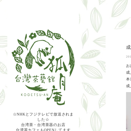
201
お
成
本
成
☆NHKとフジテレビで放送されま
した☆
台湾茶・台湾茶器のお店
台湾茶カフェもOPENしてます