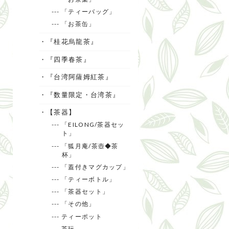
--- 「ティーバッグ」
--- 「お茶缶」
・『桂花烏龍茶』
・『四季春茶』
・『台湾阿薩姆紅茶』
・『数量限定・台湾茶』
・【茶器】
--- 「EILONG/茶器セッ
ト」
--- 「狐月庵/茶壺◆茶
杯」
--- 「蓋付きマグカップ」
--- 「ティーボトル」
--- 「茶器セット」
--- 「その他」
--- ティーポット
--- 茶玩