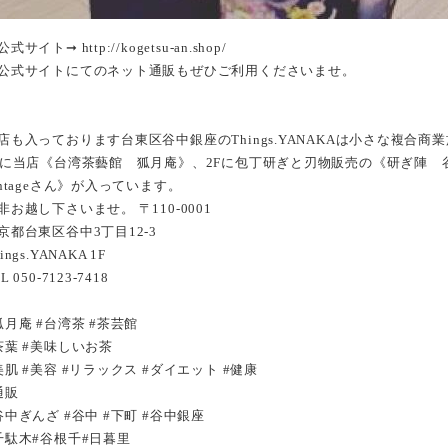
公式サイト➞ http://kogetsu-an.shop/
公式サイトにてのネット通販もぜひご利用くださいませ。
店も入っております台東区谷中銀座のThings.YANAKAは小さな複合商
Fに当店《台湾茶藝館 狐月庵》、2Fに包丁研ぎと刃物販売の《研ぎ陣 谷
intageさん》が入っています。
非お越し下さいませ。 〒110-0001
京都台東区谷中3丁目12-3
ings.YANAKA 1F
L 050-7123-7418
狐月庵 #台湾茶 #茶芸館
茶葉 #美味しいお茶
美肌 #美容 #リラックス #ダイエット #健康
通販
谷中ぎんざ #谷中 #下町 #谷中銀座
千駄木#谷根千#日暮里