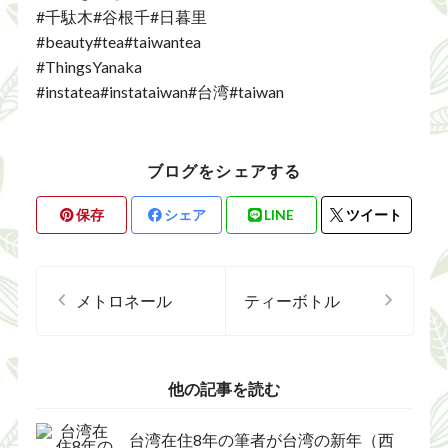
#千駄木#谷根千#日暮里
#beauty#tea#taiwantea
#ThingsYanaka
#instatea#instataiwan#台湾#taiwan
ブログをシェアする
保存
シェア
LINE
ツイート
メトロネール
ティーボトル
他の記事を読む
台湾在住8年の筆者が台湾の新年（西