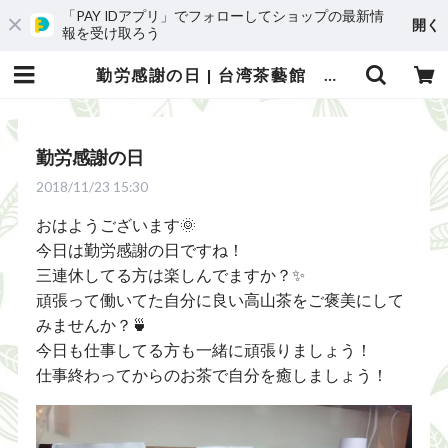
「PAY IDアプリ」でフォローしてショップの最新情
開く
報を受け取ろう
勤労感謝の日 | 台湾茶藝館 台湾茶カフェ 狐月庵
勤労感謝の日
2018/11/23 15:30
おはようございます🌞
今日は勤労感謝の日ですね！
三連休してる方は楽しんでますか？✨
頑張って働いてた自分に良い高山茶をご褒美にして
みませんか？🍵
今日も仕事してる方も一緒に頑張りましょう！
仕事終わってからのお茶で自分を癒しましょう！