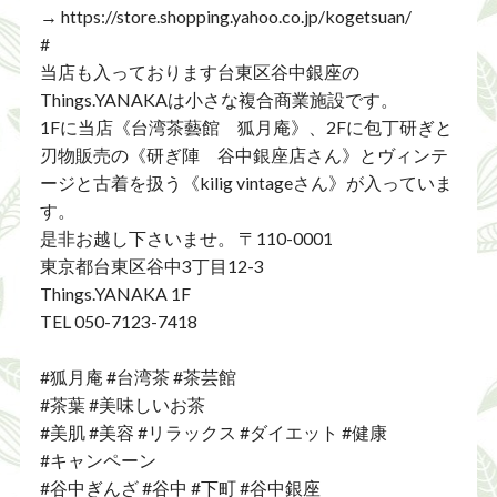
→ https://store.shopping.yahoo.co.jp/kogetsuan/
#
当店も入っております台東区谷中銀座の
Things.YANAKAは小さな複合商業施設です。
1Fに当店《台湾茶藝館 狐月庵》、2Fに包丁研ぎと
刃物販売の《研ぎ陣 谷中銀座店さん》とヴィンテ
ージと古着を扱う《kilig vintageさん》が入っていま
す。
是非お越し下さいませ。 〒110-0001
東京都台東区谷中3丁目12-3
Things.YANAKA 1F
TEL 050-7123-7418
#狐月庵 #台湾茶 #茶芸館
#茶葉 #美味しいお茶
#美肌 #美容 #リラックス #ダイエット #健康
#キャンペーン
#谷中ぎんざ #谷中 #下町 #谷中銀座