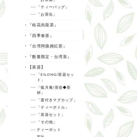
--- 「ティーバッグ」
--- 「お茶缶」
・『桂花烏龍茶』
・『四季春茶』
・『台湾阿薩姆紅茶』
・『数量限定・台湾茶』
・【茶器】
--- 「EILONG/茶器セッ
ト」
--- 「狐月庵/茶壺◆茶
杯」
--- 「蓋付きマグカップ」
--- 「ティーボトル」
--- 「茶器セット」
--- 「その他」
--- ティーポット
--- 茶玩