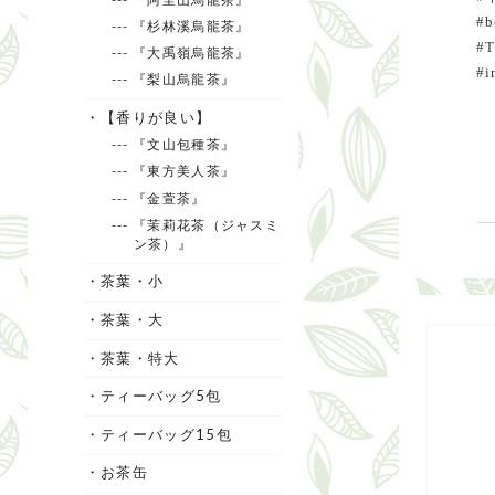
#b
--- 『杉林溪烏龍茶』
#T
--- 『大禹嶺烏龍茶』
#i
--- 『梨山烏龍茶』
・【香りが良い】
--- 『文山包種茶』
--- 『東方美人茶』
--- 『金萱茶』
--- 『茉莉花茶（ジャスミ
ン茶）』
・茶葉・小
・茶葉・大
・茶葉・特大
・ティーバッグ5包
・ティーバッグ15包
・お茶缶