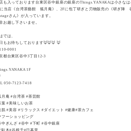
店も入っております台東区谷中銀座の銀座のThings.YANAKAは小さ
Fに当店《台湾茶藝館 狐月庵》、2Fに包丁研ぎと刃物販売の《研ぎ陣 谷
intageさん》が入っています。
非お越し下さいませ。
はでは、
日もお待ちしております🦊🦊🦊 🦊
10-0001
京都台東区谷中3丁目12-3
ings.YANAKA 1F
F
L 050-7123-7418
狐月庵 #台湾茶 #茶芸館
茶葉 #美味しいお茶
美肌 #美容 #リラックス #ダイエット #健康#茶カフェ
ヤフーショッピング
谷中ぎんざ #谷中 #下町 #谷中銀座
千駄木#谷根千#日暮里