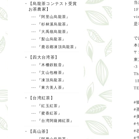
当
・【烏龍茶コンテスト受賞
お茶農家】
1
--- 『阿里山烏龍茶』
v
是
--- 『杉林溪烏龍茶』
--- 『大禹嶺烏龍茶』
で
--- 『梨山烏龍茶』
本
--- 『鹿谷鄕凍頂烏龍茶』
〒1
・【四大台湾茶】
東
--- 『木柵鉄観音』
-3
--- 『文山包種茶』
Th
--- 『凍頂烏龍茶』
1
--- 『東方美人茶』
TE
・【台湾紅茶】
#
--- 『紅玉紅茶』
#
--- 『蜜香紅茶』
#
--- 『台湾阿薩姆紅茶』
#
#
・【高山茶】
#
--- 『阿里山烏龍茶』