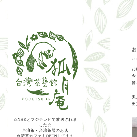
201
お
今
皆
狐
出
☆NHKとフジテレビで放送されま
した☆
台湾茶・台湾茶器のお店
台湾茶カフェもOPENしてます