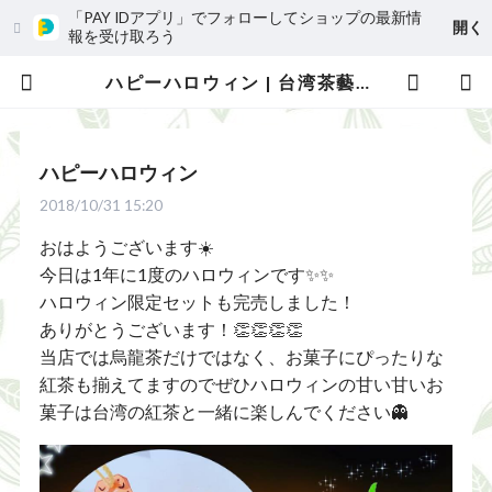
「PAY IDアプリ」でフォローしてショップの最新情
開く
報を受け取ろう
ハピーハロウィン | 台湾茶藝館 台湾茶カフェ 狐月庵
ハピーハロウィン
2018/10/31 15:20
おはようございます☀️
今日は1年に1度のハロウィンです✨✨
ハロウィン限定セットも完売しました！
ありがとうございます！👏👏👏👏
当店では烏龍茶だけではなく、お菓子にぴったりな
紅茶も揃えてますのでぜひハロウィンの甘い甘いお
菓子は台湾の紅茶と一緒に楽しんでください👻