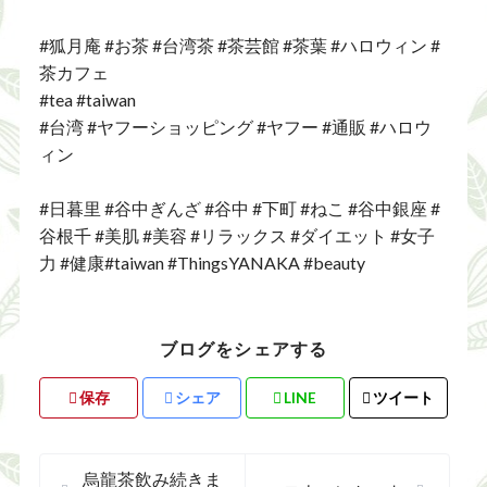
#狐月庵 #お茶 #台湾茶 #茶芸館 #茶葉 #ハロウィン #
茶カフェ
#tea #taiwan
#台湾 #ヤフーショッピング #ヤフー #通販 #ハロウ
ィン
#日暮里 #谷中ぎんざ #谷中 #下町 #ねこ #谷中銀座 #
谷根千 #美肌 #美容 #リラックス #ダイエット #女子
力 #健康#taiwan #ThingsYANAKA #beauty
ブログをシェアする
保存
シェア
LINE
ツイート
烏龍茶飲み続きま