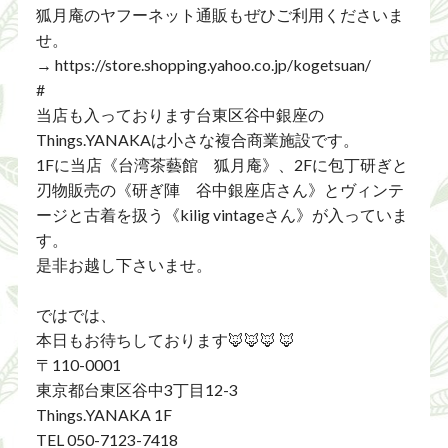
狐月庵のヤフーネット通販もぜひご利用くださいま
せ。
→ https://store.shopping.yahoo.co.jp/kogetsuan/
#
当店も入っております台東区谷中銀座の
Things.YANAKAは小さな複合商業施設です。
1Fに当店《台湾茶藝館 狐月庵》、2Fに包丁研ぎと
刃物販売の《研ぎ陣 谷中銀座店さん》とヴィンテ
ージと古着を扱う《kilig vintageさん》が入っていま
す。
是非お越し下さいませ。
ではでは、
本日もお待ちしております🦊🦊🦊 🦊
〒110-0001
東京都台東区谷中3丁目12-3
Things.YANAKA 1F
TEL 050-7123-7418