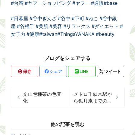
#台湾
#ヤフーショッピング
#ヤフー
#通販
#base
#日暮里
#谷中ぎんざ
#谷中
#下町
#ねこ
#谷中銀
座
#谷根千
#美肌
#美容
#リラックス
#ダイエット
#
女子力
#健康
#taiwan
#ThingsYANAKA
#beauty
ブログをシェアする
保存
シェア
LINE
ツイート
文山包種茶の色変
メトロ千駄木駅か
化
ら狐月庵までのル
ート
他の記事を読む