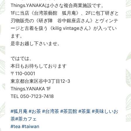
Things.YANAKAは小さな複合商業施設です。
1Fに当店《台湾茶藝館 狐月庵》、2Fに包丁研ぎと
刃物販売の《研ぎ陣 谷中銀座店さん》とヴィンテ
ージと古着を扱う《kilig vintageさん》が入ってい
ます。
是非お越し下さいませ。
ではでは、
本日もお待ちしております
〒110-0001
東京都台東区谷中3丁目12-3
Things.YANAKA 1F
TEL 050-7123-7418
#狐月庵
#お茶
#台湾茶
#茶芸館
#茶葉
#美味しいお
茶
#茶カフェ
#tea
#taiwan