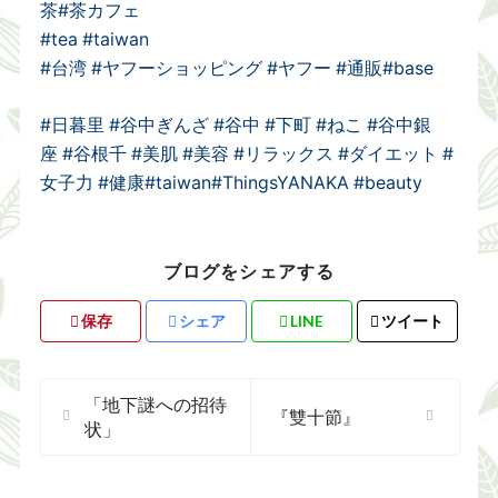
茶
#茶カフェ
#tea
#taiwan
#台湾
#ヤフーショッピング
#ヤフー
#通販
#base
#日暮里
#谷中ぎんざ
#谷中
#下町
#ねこ
#谷中銀
座
#谷根千
#美肌
#美容
#リラックス
#ダイエット
#
女子力
#健康
#taiwan
#ThingsYANAKA
#beauty
ブログをシェアする
保存
シェア
LINE
ツイート
「地下謎への招待
『雙十節』
状」