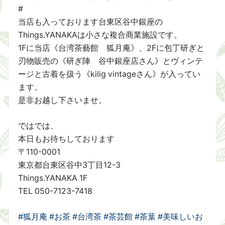
#
当店も入っております台東区谷中銀座の
Things.YANAKAは小さな複合商業施設です。
1Fに当店《台湾茶藝館 狐月庵》、2Fに包丁研ぎと
刃物販売の《研ぎ陣 谷中銀座店さん》とヴィンテ
ージと古着を扱う《kilig vintageさん》が入ってい
ます。
是非お越し下さいませ。
ではでは、
本日もお待ちしております
〒110-0001
東京都台東区谷中3丁目12-3
Things.YANAKA 1F
TEL 050-7123-7418
#狐月庵
#お茶
#台湾茶
#茶芸館
#茶葉
#美味しいお