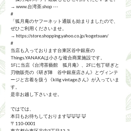
→ www.台湾茶.shop ---
#
「狐月庵のヤフーネット通販も始まりましたので、
ぜひご利用くださいませ。
→ https://store.shopping.yahoo.co.jp/kogetsuan/
#
当店も入っております台東区谷中銀座の
Things.YANAKAは小さな複合商業施設です。
1Fに当店《台湾茶藝館 狐月庵》、2Fに包丁研ぎと
刃物販売の《研ぎ陣 谷中銀座店さん》とヴィンテ
ージと古着を扱う《kilig vintageさん》が入っていま
す。
是非お越し下さいませ。
ではでは、
本日もお待ちしております🦊🦊🦊 🦊
〒110-0001
東京都台東区谷中3丁目12-3