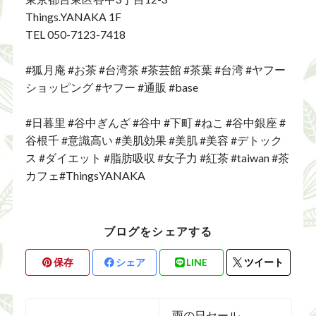
Things.YANAKA 1F
TEL 050-7123-7418
#狐月庵 #お茶 #台湾茶 #茶芸館 #茶葉 #台湾 #ヤフー
ショッピング #ヤフー #通販 #base
#日暮里 #谷中ぎんざ #谷中 #下町 #ねこ #谷中銀座 #
谷根千 #意識高い #美肌効果 #美肌 #美容 #デトック
ス #ダイエット #脂肪吸収 #女子力 #紅茶 #taiwan #茶
カフェ#ThingsYANAKA
ブログをシェアする
保存
シェア
LINE
ツイート
雨の日セール