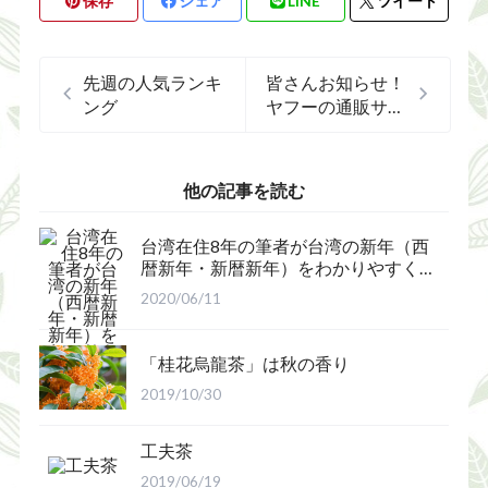
保存
シェア
LINE
ツイート
先週の人気ランキ
皆さんお知らせ！
ング
ヤフーの通販サイ
ト始めました！
他の記事を読む
台湾在住8年の筆者が台湾の新年（西
暦新年・新暦新年）をわかりやすく
解説
2020/06/11
「桂花烏龍茶」は秋の香り
2019/10/30
工夫茶
2019/06/19