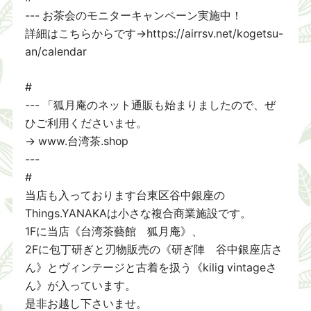
--- お茶会のモニターキャンペーン実施中！
詳細はこちらからです→https://airrsv.net/kogetsu-
an/calendar
#
--- 「狐月庵のネット通販も始まりましたので、ぜ
ひご利用くださいませ。
→ www.台湾茶.shop
---
#
当店も入っております台東区谷中銀座の
Things.YANAKAは小さな複合商業施設です。
1Fに当店《台湾茶藝館 狐月庵》、
2Fに包丁研ぎと刃物販売の《研ぎ陣 谷中銀座店さ
ん》とヴィンテージと古着を扱う《kilig vintageさ
ん》が入っています。
是非お越し下さいませ。