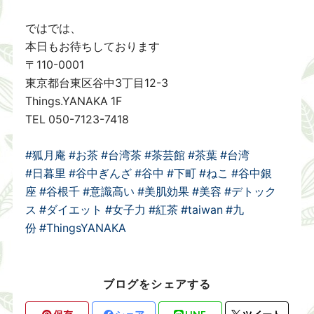
ではでは、
本日もお待ちしております
〒110-0001
東京都台東区谷中3丁目12-3
Things.YANAKA 1F
TEL 050-7123-7418
#狐月庵
#お茶
#台湾茶
#茶芸館
#茶葉
#台湾
#日暮里
#谷中ぎんざ
#谷中
#下町
#ねこ
#谷中銀
座
#谷根千
#意識高い
#美肌効果
#美容
#デトック
ス
#ダイエット
#女子力
#紅茶
#taiwan
#九
份
#ThingsYANAKA
ブログをシェアする