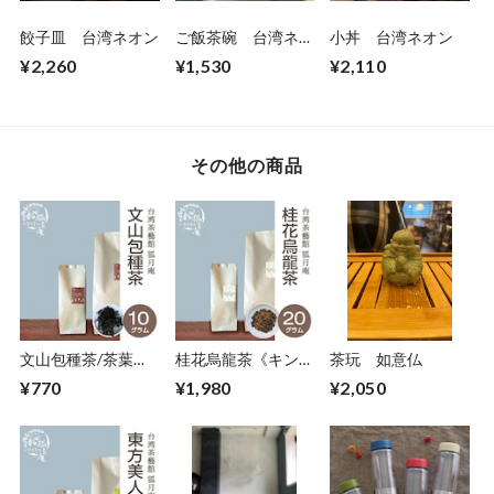
餃子皿 台湾ネオン
ご飯茶碗 台湾ネオ
小丼 台湾ネオン
ン
¥2,260
¥1,530
¥2,110
その他の商品
文山包種茶/茶葉・
桂花烏龍茶《キンモ
茶玩 如意仏
10g
クセイ》/茶葉・
¥770
¥1,980
¥2,050
20g