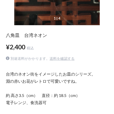
1
| 4
八角皿 台湾ネオン
¥2,400
税込
別途送料がかかります。
送料を確認する
台湾のネオン街をイメージしたお皿のシリーズ。
淵の赤いお花がレトロで可愛いですね。
約 高さ3.5（cm） 直径：約 18.5（cm）
電子レンジ、食洗器可