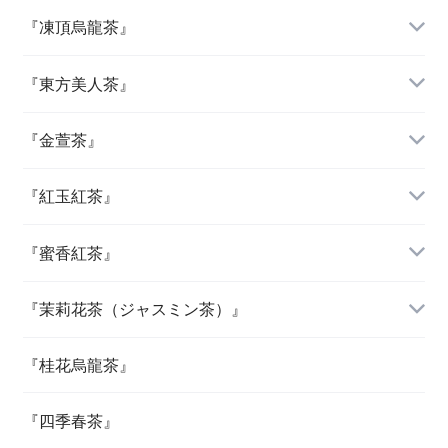
『凍頂烏龍茶』
『東方美人茶』
『金萱茶』
『紅玉紅茶』
『蜜香紅茶』
『茉莉花茶（ジャスミン茶）』
『桂花烏龍茶』
『四季春茶』