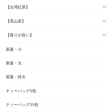
『杉林溪烏龍茶』
『木柵鉄観音』
【台湾紅茶】
『大禹嶺烏龍茶』
『文山包種茶』
『紅玉紅茶』
【高山茶】
『梨山烏龍茶』
『凍頂烏龍茶』
『蜜香紅茶』
『阿里山烏龍茶』
【香りが良い】
『鹿谷鄕凍頂烏龍茶』
『東方美人茶』
『杉林溪烏龍茶』
『文山包種茶』
茶葉・小
茶葉・大
『大禹嶺烏龍茶』
『東方美人茶』
茶葉・特大
『梨山烏龍茶』
『金萱茶』
ティーバッグ5包
『茉莉花茶（ジャスミン茶）』
ティーバッグ15包