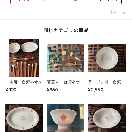
報告する
同じカテゴリの商品
一本箸 台湾ネオン
箸置き 台湾ネオン
ラーメン丼 台湾ネ
シリーズ
オン
¥820
¥960
¥2,550