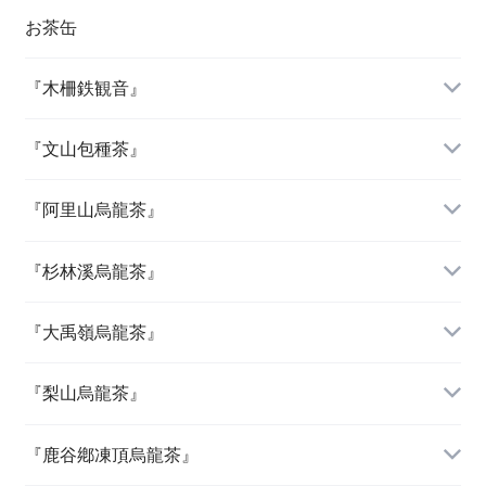
お茶缶
『木柵鉄観音』
『文山包種茶』
『阿里山烏龍茶』
『杉林溪烏龍茶』
『大禹嶺烏龍茶』
『梨山烏龍茶』
『鹿谷鄕凍頂烏龍茶』