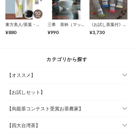
東方美人/茶葉・
三希 茶杯（マット
《お試し茶葉付》テ
10g
ブルー）
ィーボトル【お茶の
¥880
¥990
¥3,730
濃さを調整できる】
カテゴリから探す
【オススメ】
「当店人気の四種」
【お試しセット】
【烏龍茶コンテスト受賞お茶農家】
「女性に人気の三種」
『阿里山烏龍茶』
【四大台湾茶】