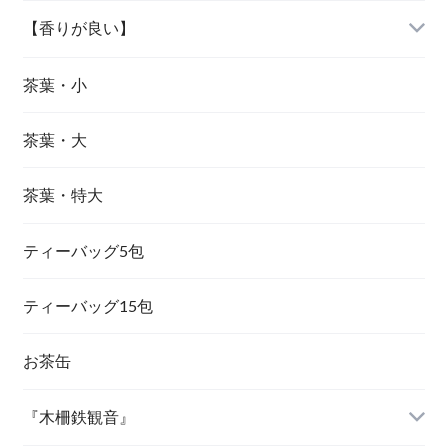
『梨山烏龍茶』
『凍頂烏龍茶』
『蜜香紅茶』
『阿里山烏龍茶』
【香りが良い】
『鹿谷鄕凍頂烏龍茶』
『東方美人茶』
『杉林溪烏龍茶』
『文山包種茶』
茶葉・小
茶葉・大
『大禹嶺烏龍茶』
『東方美人茶』
茶葉・特大
『梨山烏龍茶』
『金萱茶』
ティーバッグ5包
『茉莉花茶（ジャスミン茶）』
ティーバッグ15包
お茶缶
『木柵鉄観音』