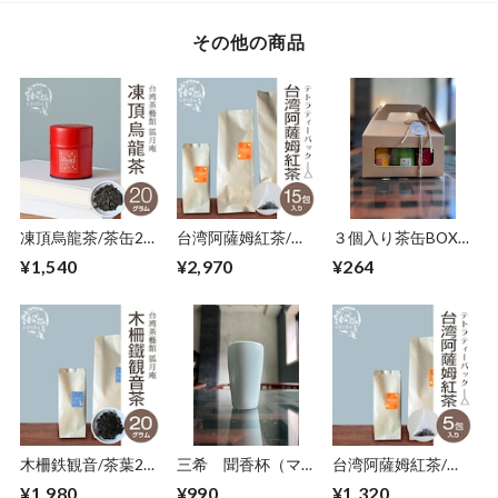
その他の商品
凍頂烏龍茶/茶缶20
台湾阿薩姆紅茶/テ
３個入り茶缶BOX/
ｇ
ィーバッグ15包
ケースのみ
¥1,540
¥2,970
¥264
木柵鉄観音/茶葉20
三希 聞香杯（マッ
台湾阿薩姆紅茶/テ
ｇ
トブルー）
ィーバッグ５包
¥1,980
¥990
¥1,320