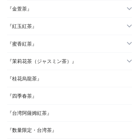
『金萱茶』
『紅玉紅茶』
『蜜香紅茶』
『茉莉花茶（ジャスミン茶）』
『桂花烏龍茶』
『四季春茶』
『台湾阿薩姆紅茶』
『数量限定・台湾茶』