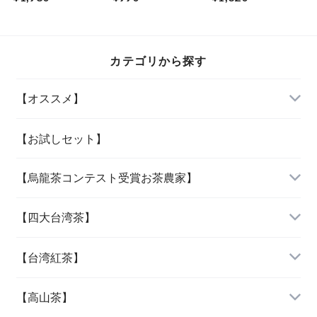
カテゴリから探す
【オススメ】
「当店人気の四種」
【お試しセット】
【烏龍茶コンテスト受賞お茶農家】
「女性に人気の三種」
『阿里山烏龍茶』
【四大台湾茶】
『杉林溪烏龍茶』
『木柵鉄観音』
【台湾紅茶】
『大禹嶺烏龍茶』
『文山包種茶』
『紅玉紅茶』
【高山茶】