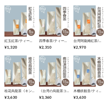
紅玉紅茶/ティーバ
四季春茶/ティーバ
台湾阿薩姆紅茶/テ
ッグ 5包
ッグ15包
ィーバッグ15包
¥1,320
¥2,310
¥2,970
桂花烏龍茶《キンモ
《台湾の烏龍茶コン
木柵鉄観音/ティー
クセイ》/ティーバ
テスト受賞》鹿谷鄕
バッグ 15包
¥3,630
¥3,360
¥3,630
ッグ 15包
凍頂烏龍茶/ティー
バッグ 15包