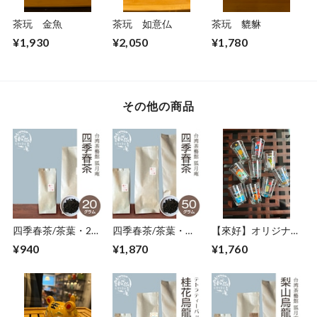
茶玩 金魚
茶玩 如意仏
茶玩 貔貅
¥1,930
¥2,050
¥1,780
その他の商品
四季春茶/茶葉・20
四季春茶/茶葉・５0
【來好】オリジナル
ｇ
ｇ
台湾ビールグラス
¥940
¥1,870
¥1,760