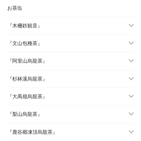
お茶缶
『木柵鉄観音』
『文山包種茶』
『阿里山烏龍茶』
『杉林溪烏龍茶』
『大禹嶺烏龍茶』
『梨山烏龍茶』
『鹿谷鄕凍頂烏龍茶』