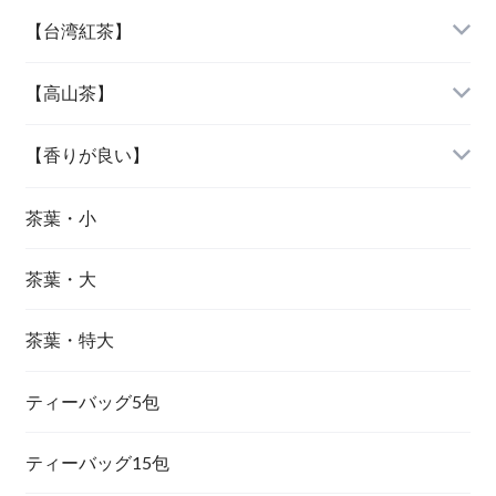
『杉林溪烏龍茶』
『木柵鉄観音』
【台湾紅茶】
『大禹嶺烏龍茶』
『文山包種茶』
『紅玉紅茶』
【高山茶】
『梨山烏龍茶』
『凍頂烏龍茶』
『蜜香紅茶』
『阿里山烏龍茶』
【香りが良い】
『鹿谷鄕凍頂烏龍茶』
『東方美人茶』
『杉林溪烏龍茶』
『文山包種茶』
茶葉・小
茶葉・大
『大禹嶺烏龍茶』
『東方美人茶』
茶葉・特大
『梨山烏龍茶』
『金萱茶』
ティーバッグ5包
『茉莉花茶（ジャスミン茶）』
ティーバッグ15包