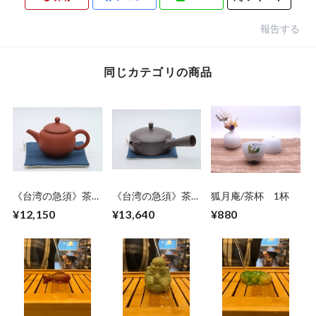
報告する
同じカテゴリの商品
《台湾の急須》茶
《台湾の急須》茶
狐月庵/茶杯 1杯
壺・後手
壺・幅広
¥12,150
¥13,640
¥880