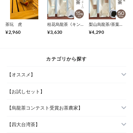
茶玩 虎
桂花烏龍茶《キンモ
梨山烏龍茶/茶葉・
クセイ》/ティーバ
50ｇ
¥2,960
¥3,630
¥4,290
ッグ 15包
カテゴリから探す
【オススメ】
「当店人気の四種」
【お試しセット】
【烏龍茶コンテスト受賞お茶農家】
「女性に人気の三種」
『阿里山烏龍茶』
【四大台湾茶】