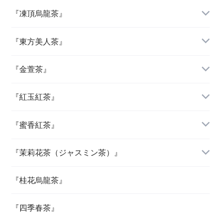
『凍頂烏龍茶』
『東方美人茶』
『金萱茶』
『紅玉紅茶』
『蜜香紅茶』
『茉莉花茶（ジャスミン茶）』
『桂花烏龍茶』
『四季春茶』