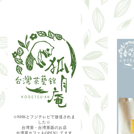
☆NHKとフジテレビで放送されま
した☆
台湾茶・台湾茶器のお店
台湾茶カフェもOPENしてます