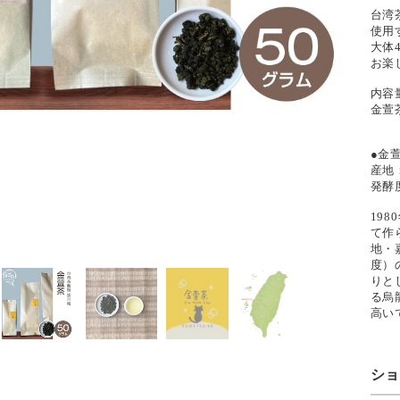
台湾茶
使用
大体
お楽
内容
金萱
●金
産地
発酵
19
て作
地・
度）
りと
る烏
高い
シ