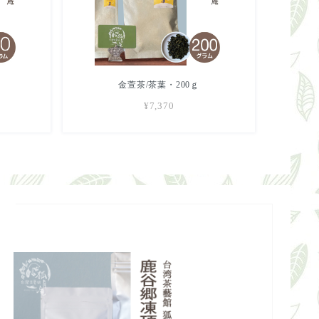
金萱茶/茶葉・200ｇ
¥7,370
s