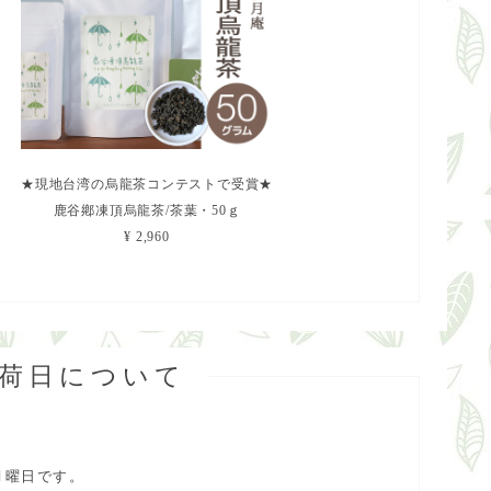
★現地台湾の烏龍茶コンテストで受賞★
鹿谷鄕凍頂烏龍茶/茶葉・50ｇ
¥ 2,960
出荷日について
月曜日です。