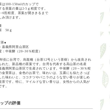
は100-150mlのカップで
する茶葉の量は2-5ｇ程度です。
4~6煎程度、茶葉が開ききるまで
しみ頂けます。
量
茶 50ｇ
萱茶●
：嘉義県阿里山茶区
度：中発酵（20~30％程度）
80年頃に台湾で、烏龍種（台茶12号という茶樹）から改良され
られた、新品種の茶葉です。台湾を代表する高山茶の名産
嘉義県阿里山茶区で生産されています。中発酵（20～30％程
の金萱茶は、金色のお茶で、味わいは、玉露にも似たさっぱ
した味わいと、ココナツやバニラのような甘い香りが楽しめ
龍茶です。特に、マイルドな甘い香りは、女性からの人気が
です。
ョップの評価