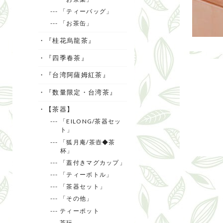
--- 「ティーバッグ」
--- 「お茶缶」
・『桂花烏龍茶』
・『四季春茶』
・『台湾阿薩姆紅茶』
・『数量限定・台湾茶』
・【茶器】
--- 「EILONG/茶器セッ
ト」
--- 「狐月庵/茶壺◆茶
杯」
--- 「蓋付きマグカップ」
--- 「ティーボトル」
--- 「茶器セット」
--- 「その他」
--- ティーポット
--- 茶玩