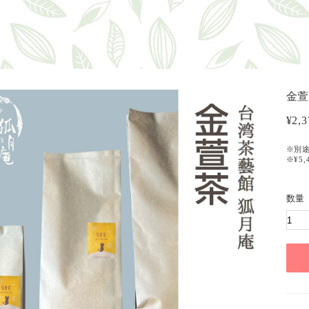
金萱
¥2,3
※別
※¥5
数量