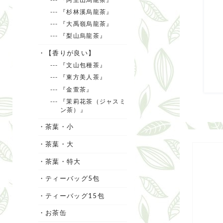
--- 『杉林溪烏龍茶』
--- 『大禹嶺烏龍茶』
--- 『梨山烏龍茶』
・【香りが良い】
--- 『文山包種茶』
--- 『東方美人茶』
--- 『金萱茶』
--- 『茉莉花茶（ジャスミ
ン茶）』
・茶葉・小
・茶葉・大
・茶葉・特大
・ティーバッグ5包
・ティーバッグ15包
・お茶缶