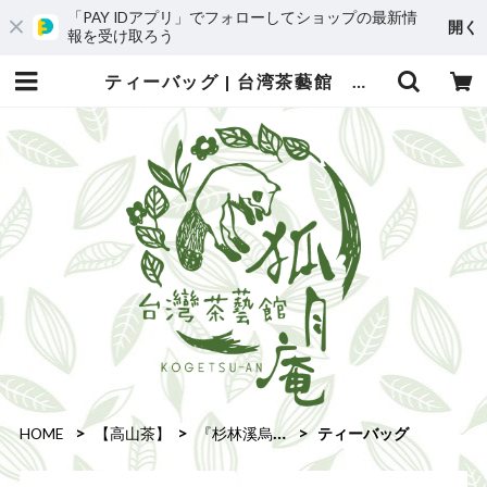
「PAY IDアプリ」でフォローしてショップの最新情
開く
報を受け取ろう
ティーバッグ | 台湾茶藝館 台湾茶カフェ 狐月庵
HOME
【高山茶】
『杉林溪烏龍茶』
ティーバッグ