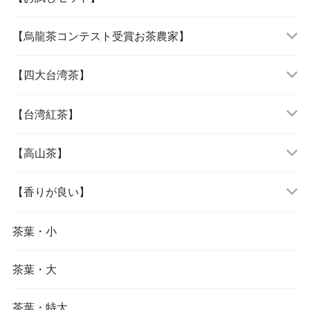
【烏龍茶コンテスト受賞お茶農家】
「女性に人気の三種」
『阿里山烏龍茶』
【四大台湾茶】
『杉林溪烏龍茶』
『木柵鉄観音』
【台湾紅茶】
『大禹嶺烏龍茶』
『文山包種茶』
『紅玉紅茶』
【高山茶】
『梨山烏龍茶』
『凍頂烏龍茶』
『蜜香紅茶』
『阿里山烏龍茶』
【香りが良い】
『鹿谷鄕凍頂烏龍茶』
『東方美人茶』
『杉林溪烏龍茶』
『文山包種茶』
茶葉・小
茶葉・大
『大禹嶺烏龍茶』
『東方美人茶』
茶葉・特大
『梨山烏龍茶』
『金萱茶』