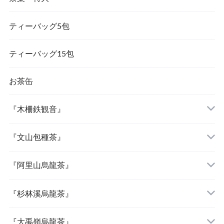
ティーバッグ5包
『茉莉花茶（ジャスミン茶）』
ティーバッグ15包
お茶缶
『木柵鉄観音』
『文山包種茶』
『阿里山烏龍茶』
『杉林溪烏龍茶』
『大禹嶺烏龍茶』