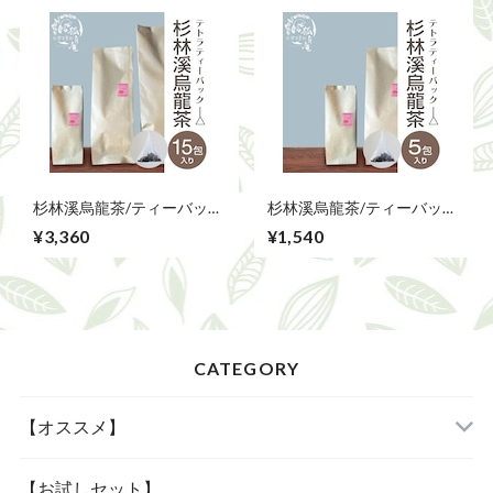
杉林溪烏龍茶/ティーバッ
杉林溪烏龍茶/ティーバッ
グ 15包
グ 5包
¥3,360
¥1,540
CATEGORY
【オススメ】
「当店人気の四種」
【お試しセット】