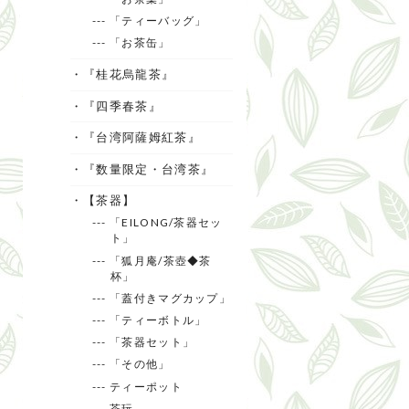
--- 「ティーバッグ」
--- 「お茶缶」
・『桂花烏龍茶』
・『四季春茶』
・『台湾阿薩姆紅茶』
・『数量限定・台湾茶』
・【茶器】
--- 「EILONG/茶器セッ
ト」
--- 「狐月庵/茶壺◆茶
杯」
--- 「蓋付きマグカップ」
--- 「ティーボトル」
--- 「茶器セット」
--- 「その他」
--- ティーポット
--- 茶玩