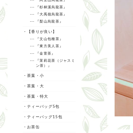
--- 『杉林溪烏龍茶』
--- 『大禹嶺烏龍茶』
--- 『梨山烏龍茶』
・【香りが良い】
--- 『文山包種茶』
--- 『東方美人茶』
--- 『金萱茶』
--- 『茉莉花茶（ジャスミ
ン茶）』
・茶葉・小
・茶葉・大
・茶葉・特大
・ティーバッグ5包
・ティーバッグ15包
・お茶缶