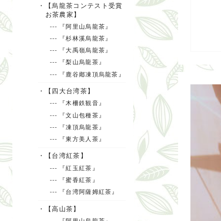
・【烏龍茶コンテスト受賞
お茶農家】
--- 『阿里山烏龍茶』
--- 『杉林溪烏龍茶』
--- 『大禹嶺烏龍茶』
--- 『梨山烏龍茶』
--- 『鹿谷鄕凍頂烏龍茶』
・【四大台湾茶】
--- 『木柵鉄観音』
--- 『文山包種茶』
--- 『凍頂烏龍茶』
--- 『東方美人茶』
・【台湾紅茶】
--- 『紅玉紅茶』
--- 『蜜香紅茶』
--- 『台湾阿薩姆紅茶』
・【高山茶】
--- 『阿里山烏龍茶』