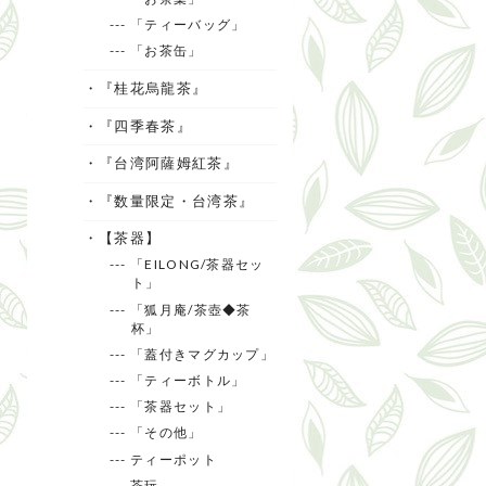
--- 「ティーバッグ」
--- 「お茶缶」
・『桂花烏龍茶』
・『四季春茶』
・『台湾阿薩姆紅茶』
・『数量限定・台湾茶』
・【茶器】
--- 「EILONG/茶器セッ
ト」
--- 「狐月庵/茶壺◆茶
杯」
--- 「蓋付きマグカップ」
--- 「ティーボトル」
--- 「茶器セット」
--- 「その他」
--- ティーポット
--- 茶玩